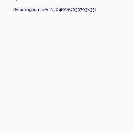
Rekeningnummer: NL04RABO0307038351