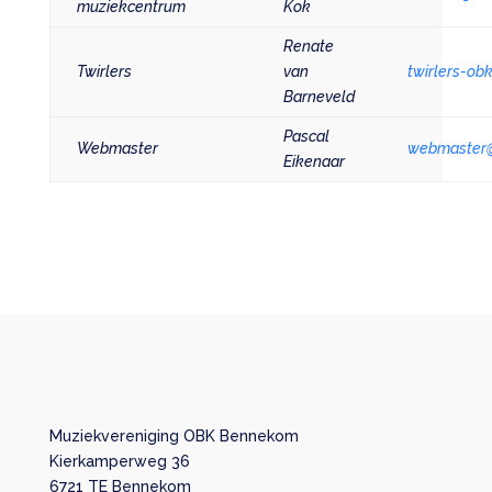
muziekcentrum
Kok
Renate
Twirlers
van
twirlers-ob
Barneveld
Pascal
Webmaster
webmaster
Eikenaar
Muziekvereniging OBK Bennekom
Kierkamperweg 36
6721 TE Bennekom