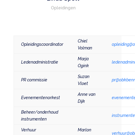
Opleidingen
Chiel
Opleidingscoordinator
opleiding@
Volman
Marja
Ledenadministratie
ledenadmin
Ogink
Suzan
PR commissie
pr@obkbenn
Vloet
Anne van
Evenementenorkest
evenemente
Dijk
Beheer/onderhoud
instrument
instrumenten
Verhuur
Marlon
verhuur@ob