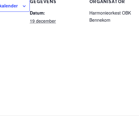
GEGEVENS
ORGANISATOR
kalender
Datum:
Harmonieorkest OBK
Bennekom
19 december