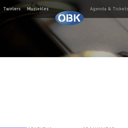
Twirlers
Muziekles
Agenda & Ticket