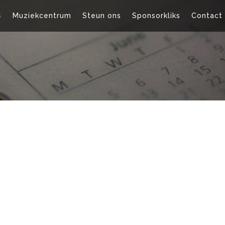
s
Muziekcentrum
Steun ons
Sponsorkliks
Contact