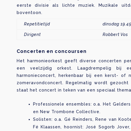
eerste divisie als lichte muziek. Muzikale uit
boventoon.
Repetitietijd
dinsdag 19.45
Dirigent
Robbert Vos
Concerten en concoursen
Het harmonieorkest geeft diverse concerten per 
een veelzijdig orkest. Laagdrempelig bij ee
harmonieconcert, herkenbaar bij een kerst- of n
zomeravondconcert. Regelmatig wordt gezocht 
staat het concert in teken van een speciaal them
Professionele ensembles: o.a. Het Gelders
en New Trombone Collective.
Solisten: o.a. Gé Reinders, Rene van Koo
Fé Klaassen, hoornist: José Sogorb Jover,