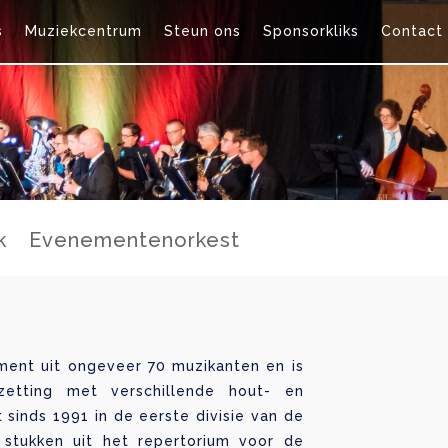
s
Muziekcentrum
Steun ons
Sponsorkliks
Contact
k
Evenementenorkest
ment uit ongeveer 70 muzikanten en is
etting met verschillende hout- en
 sinds 1991 in de eerste divisie van de
stukken uit het repertorium voor de