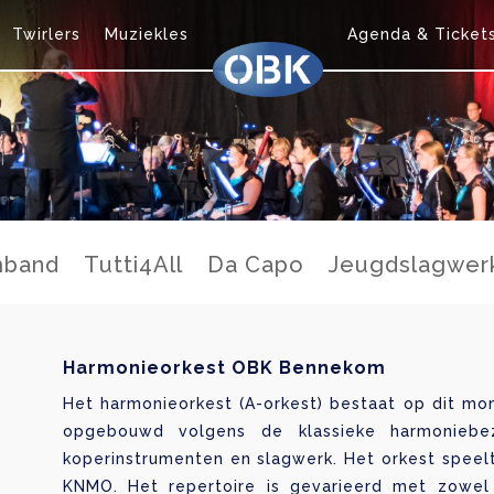
Twirlers
Muziekles
Agenda & Ticket
mband
Tutti4All
Da Capo
Jeugdslagwer
Harmonieorkest OBK Bennekom
Het harmonieorkest (A-orkest) bestaat op dit mo
opgebouwd volgens de klassieke harmoniebez
koperinstrumenten en slagwerk. Het orkest speelt
KNMO. Het repertoire is gevarieerd met zowel 